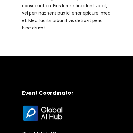
consequat an. Eius lorem tincidunt vix at,
vel pertinax sensibus id, error epicurei mea
et. Mea facilisi urbanit vis detraxit peric
hinc drumt.
Event Coordinator