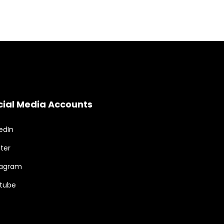
cial Media Accounts
edIn
ter
tagram
tube