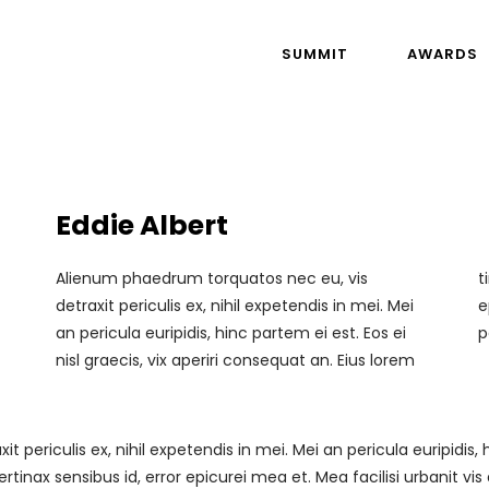
SUMMIT
AWARDS
Eddie Albert
Alienum phaedrum torquatos nec eu, vis
tincidunt vix at, vel pertinax sensibus id, error
detraxit periculis ex, nihil expetendis in mei. Mei
epicurei mea et. Mea facilisi urbanit vis detraxit
an pericula euripidis, hinc partem ei est. Eos ei
p
nisl graecis, vix aperiri consequat an. Eius lorem
ericulis ex, nihil expetendis in mei. Mei an pericula euripidis, hin
rtinax sensibus id, error epicurei mea et. Mea facilisi urbanit vis