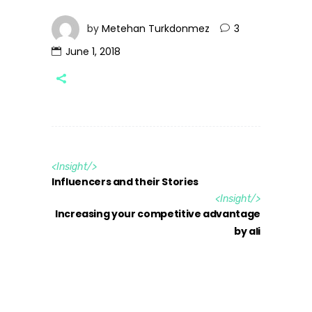
by
Metehan Turkdonmez
3
June 1, 2018
<
Insight
/>
Influencers and their Stories
<
Insight
/>
Increasing your competitive advantage
by ali