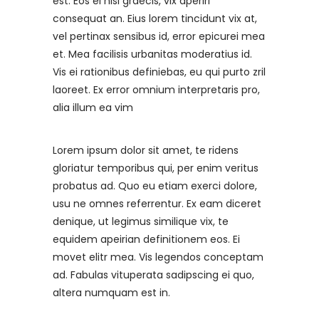
est. Eos ei nisl graecis, vix aperiri
consequat an. Eius lorem tincidunt vix at,
vel pertinax sensibus id, error epicurei mea
et. Mea facilisis urbanitas moderatius id.
Vis ei rationibus definiebas, eu qui purto zril
laoreet. Ex error omnium interpretaris pro,
alia illum ea vim
Lorem ipsum dolor sit amet, te ridens
gloriatur temporibus qui, per enim veritus
probatus ad. Quo eu etiam exerci dolore,
usu ne omnes referrentur. Ex eam diceret
denique, ut legimus similique vix, te
equidem apeirian definitionem eos. Ei
movet elitr mea. Vis legendos conceptam
ad. Fabulas vituperata sadipscing ei quo,
altera numquam est in.