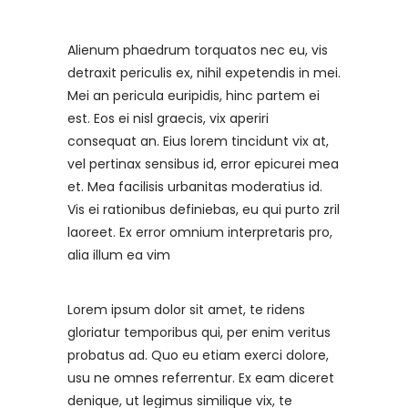
Alienum phaedrum torquatos nec eu, vis
detraxit periculis ex, nihil expetendis in mei.
Mei an pericula euripidis, hinc partem ei
est. Eos ei nisl graecis, vix aperiri
consequat an. Eius lorem tincidunt vix at,
vel pertinax sensibus id, error epicurei mea
et. Mea facilisis urbanitas moderatius id.
Vis ei rationibus definiebas, eu qui purto zril
laoreet. Ex error omnium interpretaris pro,
alia illum ea vim
Lorem ipsum dolor sit amet, te ridens
gloriatur temporibus qui, per enim veritus
probatus ad. Quo eu etiam exerci dolore,
usu ne omnes referrentur. Ex eam diceret
denique, ut legimus similique vix, te