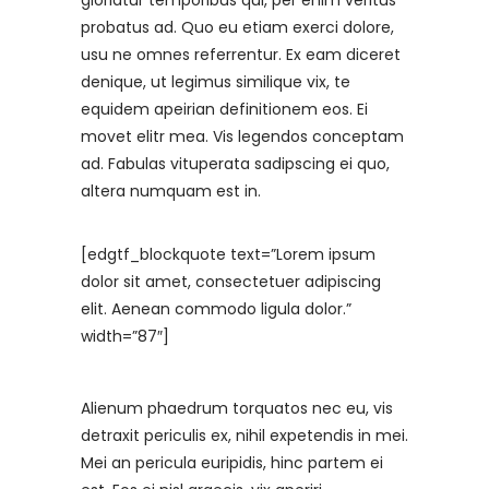
probatus ad. Quo eu etiam exerci dolore,
usu ne omnes referrentur. Ex eam diceret
denique, ut legimus similique vix, te
equidem apeirian definitionem eos. Ei
movet elitr mea. Vis legendos conceptam
ad. Fabulas vituperata sadipscing ei quo,
altera numquam est in.
[edgtf_blockquote text=”Lorem ipsum
dolor sit amet, consectetuer adipiscing
elit. Aenean commodo ligula dolor.”
width=”87″]
Alienum phaedrum torquatos nec eu, vis
detraxit periculis ex, nihil expetendis in mei.
Mei an pericula euripidis, hinc partem ei